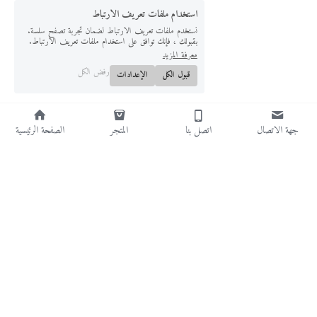
استخدام ملفات تعريف الارتباط
نستخدم ملفات تعريف الارتباط لضمان تجربة تصفح سلسة.
بقبولك ، فإنك توافق على استخدام ملفات تعريف الارتباط.
معرفة المزيد
رفض الكل
قبول الكل
الإعدادات
جهة الاتصال
اتصل بنا
المتجر
الصفحة الرئيسية
Info@steelhousefactory.net
0591191168-0593575740
©2025 - تم بنفخر باستخدام Strikingly