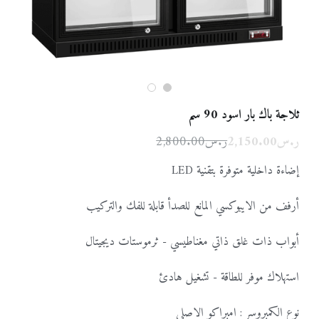
معدات الطهي
مطاحن القهوة
الخلاطات و العصارات
عربي
الأفران
مكائن تحضير القهوة
0591191168-0593575740
عربي
Info@steelhousefactory.net
ثلاجة باك بار اسود 90 سم
ر.س2,150.00
ر.س2,800.00
إضاءة داخلية متوفرة بتقنية LED
أرفف من الايبوكسي المانع للصدأ قابلة للفك والتركيب
أبواب ذات غلق ذاتي مغناطيسي - ثرموستات ديجيتال
استهلاك موفر للطاقة - تشغيل هادئ
نوع الكمبروسر : امبراكو الاصلي