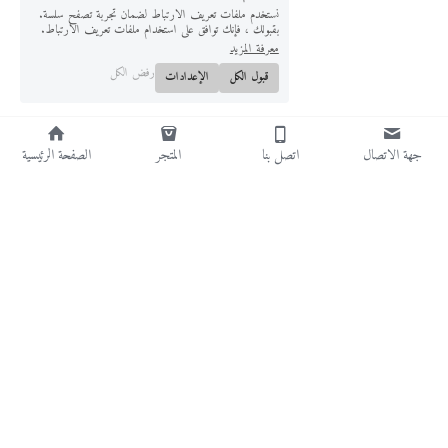
نستخدم ملفات تعريف الارتباط لضمان تجربة تصفح سلسة.
بقبولك ، فإنك توافق على استخدام ملفات تعريف الارتباط.
معرفة المزيد
رفض الكل
قبول الكل
الإعدادات
جهة الاتصال
اتصل بنا
المتجر
الصفحة الرئيسية
Info@steelhousefactory.net
0510082582
©2025 - تم بنفخر باستخدام Strikingly
الشروط والأحكام
سياسة الخصوصية