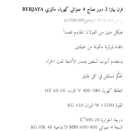
فرن بيتزا 2 دور صاج 4 صواني كهرباء ماليزي BERJAYA
معدات الطهي
مطاحن القهوة
الخلاطات و العصارات
البحث
ر.س5,890.00
ر.س6,700.00
الأفران
مكائن تحضير القهوة
عربي
هيكل متين من الفولاذ المقاوم للصدأ
0510082582
عربي
نافذة للرؤية مكونة من طبقتين
Info@steelhousefactory.net
يستخدم أنبوب تسخين يصدر الأشعة تحت الحمراء
تحكُّم مستقل في كل طابق
إرسال
الطاقة كهرباء 380-400 V التردد 50-60 HZ
القوة 13200 W الوزن 150 KG
درجة الحرارة 20-300 Cْ
السعة 4 صواني 400*600 MM الانتاجية 40 KG-HR